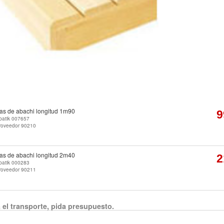
las de abachi longitud 1m90
9
batik 007657
roveedor 90210
las de abachi longitud 2m40
2
batik 000283
roveedor 90211
 el transporte, pida presupuesto.