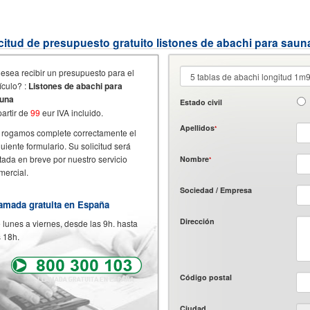
citud de presupuesto gratuito listones de abachi para saun
esea recibir un presupuesto para el
tículo? :
Listones de abachi para
una
Estado civil
partir de
99
eur IVA incluido.
Apellidos
*
 rogamos complete correctamente el
guiente formulario. Su solicitud será
atada en breve por nuestro servicio
Nombre
*
mercial.
Sociedad / Empresa
amada gratuita en España
Dirección
 lunes a viernes, desde las 9h. hasta
s 18h.
Código postal
Ciudad