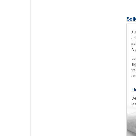
Soli
¿D
ar
sa
A 
Le
si
tr
co
Ll
De
la