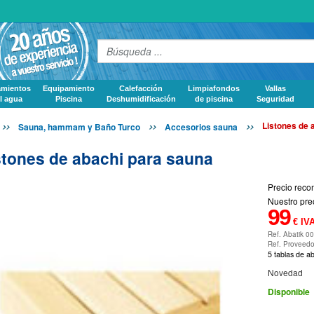
amientos
Equipamiento
Calefacción
Limpiafondos
Vallas
l agua
Piscina
Deshumidificación
de piscina
Seguridad
Listones de 
Sauna, hammam y Baño Turco
Accesorios sauna
stones de abachi para sauna
Precio reco
Nuestro prec
99
€ IVA
Ref. Abatik 0
Ref. Proveed
5 tablas de a
Novedad
Disponible