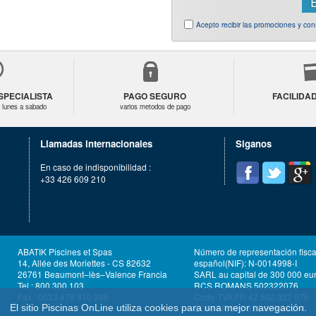
Acepto recibir las promociones y co
PECIALISTA
PAGO SEGURO
FACILIDA
e lunes a sabado
varios metodos de pago
Llamadas internacionales
Siganos
En caso de indisponibilidad :
+33 426 609 210
ABATIK Piscines et Spas
Número de representación fisca
14, Allée des Moriettes - CS 82632
español(NIF): N-0014998-I
26761 Beaumont–lès–Valence Francia
SARL au capital de 300 000 eu
Tel : 800 300 103
RCS ROMANS 502322076
Fax : 0033 475 810 396
Code TVA FR 42 502 322 076
EORI FR 502 322 076 00014
El sitio Piscinas OnLine utiliza cookies para una mejor navegación.