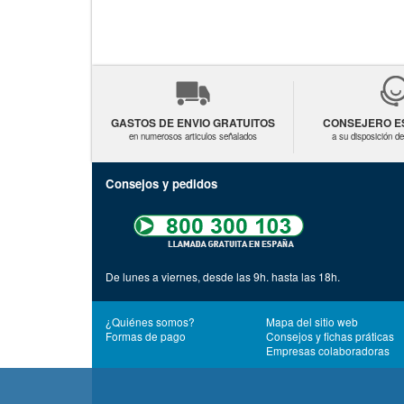
GASTOS DE ENVIO GRATUITOS
CONSEJERO ES
en numerosos articulos señalados
a su disposición d
Consejos y pedidos
De lunes a viernes, desde las 9h. hasta las 18h.
¿Quiénes somos?
Mapa del sitio web
Formas de pago
Consejos y fichas práticas
Empresas colaboradoras