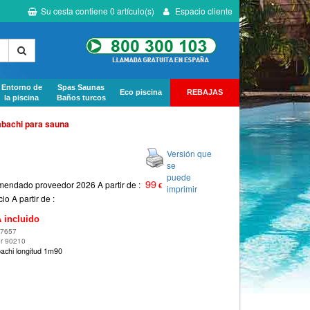
Su cesta contiene
0
artículo(s)
Espacio cliente
Entorno de
Spas Saunas
Eco piscina
REBAJAS
la piscina
Baños turcos
abachi para sauna
Versión que
se
puede
99
mendado proveedor 2026 A partir de :
€
imprimir
io A partir de :
 incluido
07657
or 90210
bachi longitud 1m90