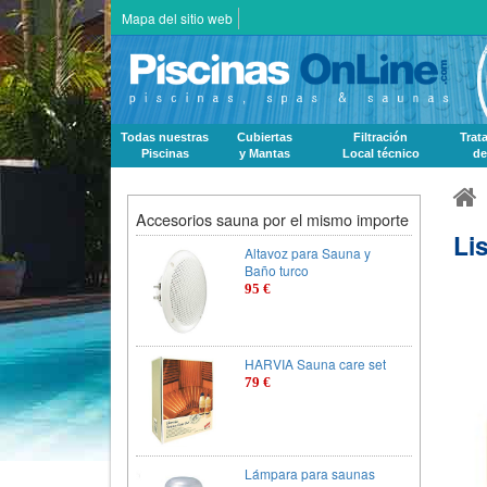
Mapa del sitio web
Todas nuestras
Cubiertas
Filtración
Trat
Piscinas
y Mantas
Local técnico
de
Accesorios sauna por el mismo importe
Li
Altavoz para Sauna y
Baño turco
95 €
HARVIA Sauna care set
79 €
Lámpara para saunas