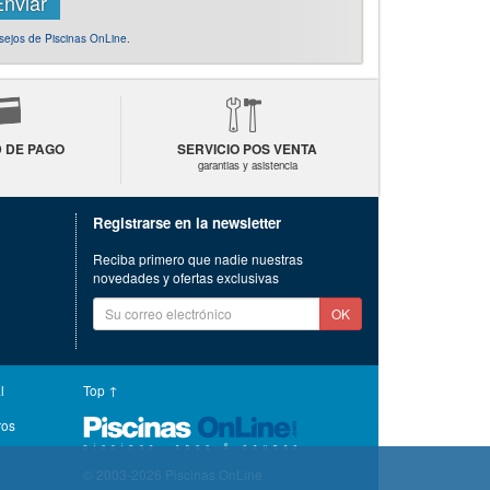
nsejos de Piscinas OnLine.
D DE PAGO
SERVICIO POS VENTA
garantias y asistencia
Registrarse en la newsletter
Reciba primero que nadie nuestras
novedades y ofertas exclusivas
OK
l
Top ↑
ros
© 2003-2026 Piscinas OnLine