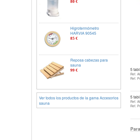
80 €
Higrotermómetro
HARVIA 90545
85 €
Reposa cabezas para
sauna
5 tab
99 €
Ref. A
Ref. P
5 tab
Ver todos los productos de la gama Accesorios
Ref. A
sauna
Ref. P
Para